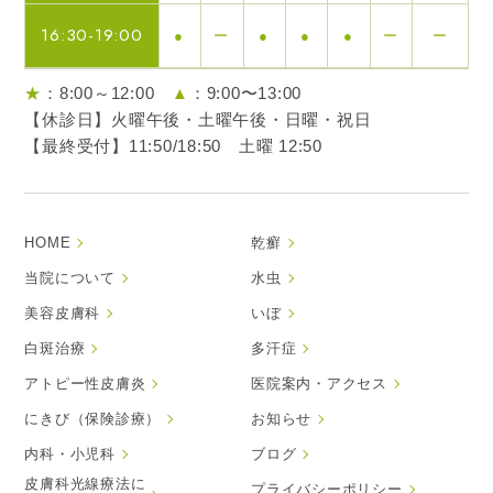
16:30-19:00
●
ー
●
●
●
ー
ー
★
：8:00～12:00
▲
：9:00〜13:00
【休診日】火曜午後・土曜午後・日曜・祝日
【最終受付】11:50/18:50 土曜 12:50
HOME
乾癬
当院について
水虫
美容皮膚科
いぼ
白斑治療
多汗症
アトピー性皮膚炎
医院案内・アクセス
にきび（保険診療）
お知らせ
内科・小児科
ブログ
皮膚科光線療法に
プライバシーポリシー