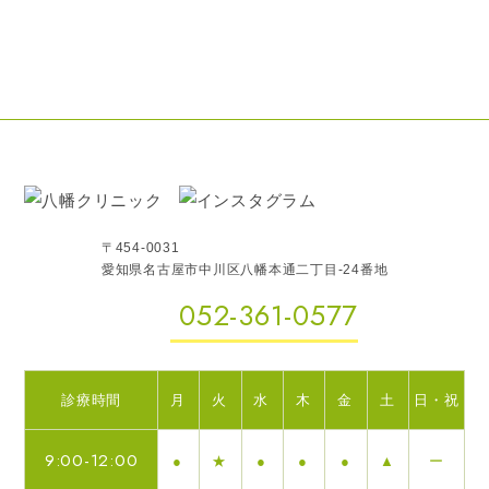
〒454-0031
愛知県名古屋市中川区八幡本通二丁目-24番地
052-361-0577
診療時間
月
火
水
木
金
土
日・祝
9:00-12:00
●
★
●
●
●
▲
ー