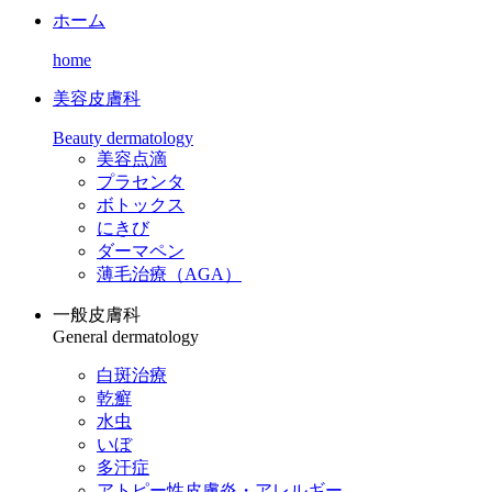
ホーム
home
美容皮膚科
Beauty dermatology
美容点滴
プラセンタ
ボトックス
にきび
ダーマペン
薄毛治療（AGA）
一般皮膚科
General dermatology
白斑治療
乾癬
水虫
いぼ
多汗症
アトピー性皮膚炎・アレルギー