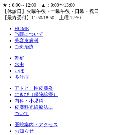
★
：8:00～12:00
▲
：9:00〜13:00
【休診日】火曜午後・土曜午後・日曜・祝日
【最終受付】11:50/18:50 土曜 12:50
HOME
当院について
美容皮膚科
白斑治療
乾癬
水虫
いぼ
多汗症
アトピー性皮膚炎
にきび（保険診療）
内科・小児科
皮膚科光線療法に
ついて
医院案内・アクセス
お知らせ