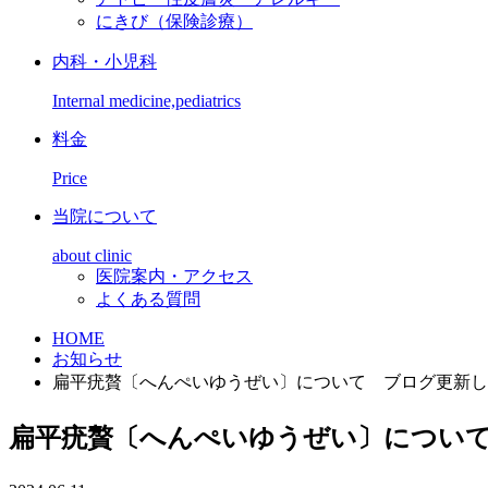
にきび（保険診療）
内科・小児科
Internal medicine,pediatrics
料金
Price
当院について
about clinic
医院案内・アクセス
よくある質問
HOME
お知らせ
扁平疣贅〔へんぺいゆうぜい〕について ブログ更新し
扁平疣贅〔へんぺいゆうぜい〕につい